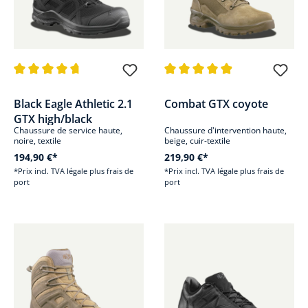
Note moyenne de 4.7 sur 5 étoiles
Note moyenne de 4.9 sur 5 étoi
Black Eagle Athletic 2.1
Combat GTX coyote
GTX high/black
Chaussure de service haute,
Chaussure d'intervention haute,
noire, textile
beige, cuir-textile
194,90 €*
219,90 €*
*Prix incl. TVA légale plus frais de
*Prix incl. TVA légale plus frais de
port
port