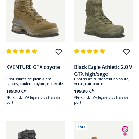
Note moyenne de 4.9 sur 5 étoiles
Note moyenne de 4.9 sur 5 étoi
XVENTURE GTX coyote
Black Eagle Athletic 2.0 V
GTX high/sage
Chaussures de plein air mi-
Chaussure d'intervention haute,
hautes, couleur coyote, en textile
verte, cuir-textile
Leer
199,90 €*
199,90 €*
*Prix incl. TVA légale plus frais de
*Prix incl. TVA légale plus frais de
port
port
SALE