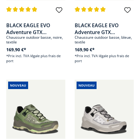
Note moyenne de 4.9 sur 5 étoiles
Note moyenne de 5 sur 5 étoile
BLACK EAGLE EVO
BLACK EAGLE EVO
Adventure GTX
Adventure GTX
Chaussure outdoor basse, noire,
Chaussure outdoor basse, bleue,
low/black-silver
low/blue-orange
textile
textile
169,90 €*
169,90 €*
*Prix incl. TVA légale plus frais de
*Prix incl. TVA légale plus frais de
port
port
NOUVEAU
NOUVEAU