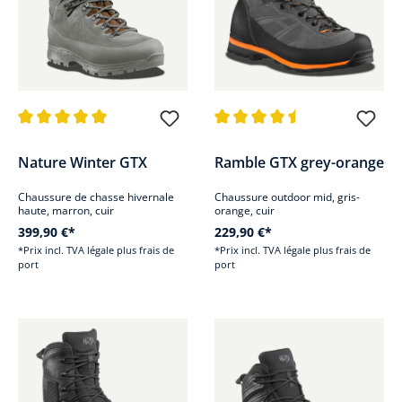
Note moyenne de 5 sur 5 étoiles
Note moyenne de 4.5 sur 5 étoi
Nature Winter GTX
Ramble GTX grey-orange
Chaussure de chasse hivernale
Chaussure outdoor mid, gris-
haute, marron, cuir
orange, cuir
399,90 €*
229,90 €*
*Prix incl. TVA légale plus frais de
*Prix incl. TVA légale plus frais de
port
port