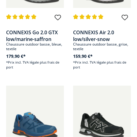
Note moyenne de 4.9 sur 5 étoiles
Note moyenne de 4.8 sur 5 étoi
CONNEXIS Go 2.0 GTX
CONNEXIS Air 2.0
low/marine-saffron
low/silver-snow
Chaussure outdoor basse, bleue,
Chaussure outdoor basse, grise,
textile
textile
179,90 €*
159,90 €*
*Prix incl. TVA légale plus frais de
*Prix incl. TVA légale plus frais de
port
port