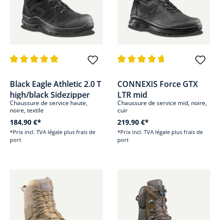
Note moyenne de 4.8 sur 5 étoiles
Note moyenne de 4.8 sur 5 étoi
Black Eagle Athletic 2.0 T
CONNEXIS Force GTX
high/black Sidezipper
LTR mid
Chaussure de service haute,
Chaussure de service mid, noire,
noire, textile
cuir
184,90 €*
219,90 €*
*Prix incl. TVA légale plus frais de
*Prix incl. TVA légale plus frais de
port
port