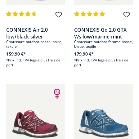
Note moyenne de 4.8 sur 5 étoiles
Note moyenne de 5 sur 5 étoile
CONNEXIS Air 2.0
CONNEXIS Go 2.0 GTX
low/black-silver
Ws low/marine-mint
Chaussure outdoor basse, noire,
Chaussure outdoor femme basse,
textile
bleue, textile
159,90 €*
179,90 €*
*Prix incl. TVA légale plus frais de
*Prix incl. TVA légale plus frais de
port
port