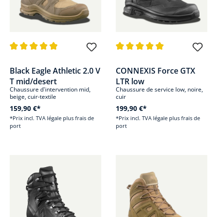
Note moyenne de 4.8 sur 5 étoiles
Note moyenne de 5 sur 5 étoile
Black Eagle Athletic 2.0 V
CONNEXIS Force GTX
T mid/desert
LTR low
Chaussure d'intervention mid,
Chaussure de service low, noire,
beige, cuir-textile
cuir
159,90 €*
199,90 €*
*Prix incl. TVA légale plus frais de
*Prix incl. TVA légale plus frais de
port
port