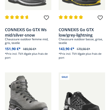
Note moyenne de 4.6 sur 5 étoiles
Note moyenne de 4.8 sur 5 étoi
CONNEXIS Go GTX Ws
CONNEXIS Go GTX
mid/silver-snow
low/grey-lightning
Chaussure outdoor femme mid,
Chaussure outdoor basse, grise,
gris, textile
textile
151,90 €*
143,90 €*
189,90 €*
179,90 €*
*Prix incl. TVA légale plus frais de
*Prix incl. TVA légale plus frais de
port
port
SALE