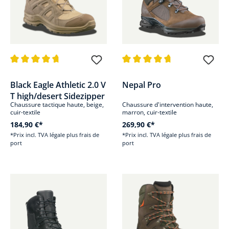
Note moyenne de 4.8 sur 5 étoiles
Note moyenne de 4.8 sur 5 étoi
Black Eagle Athletic 2.0 V
Nepal Pro
T high/desert Sidezipper
Chaussure tactique haute, beige,
Chaussure d'intervention haute,
cuir-textile
marron, cuir-textile
184,90 €*
269,90 €*
*Prix incl. TVA légale plus frais de
*Prix incl. TVA légale plus frais de
port
port