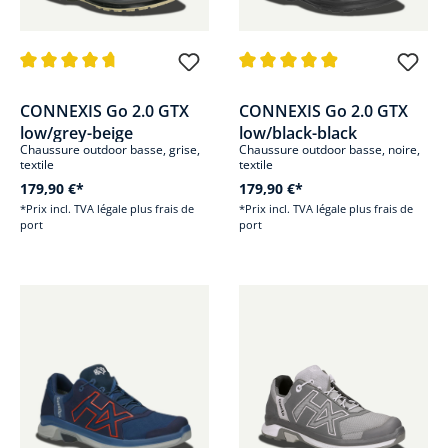
Note moyenne de 4.6 sur 5 étoiles
Note moyenne de 4.8 sur 5 étoi
CONNEXIS Go 2.0 GTX
CONNEXIS Go 2.0 GTX
low/grey-beige
low/black-black
Chaussure outdoor basse, grise,
Chaussure outdoor basse, noire,
textile
textile
179,90 €*
179,90 €*
*Prix incl. TVA légale plus frais de
*Prix incl. TVA légale plus frais de
port
port