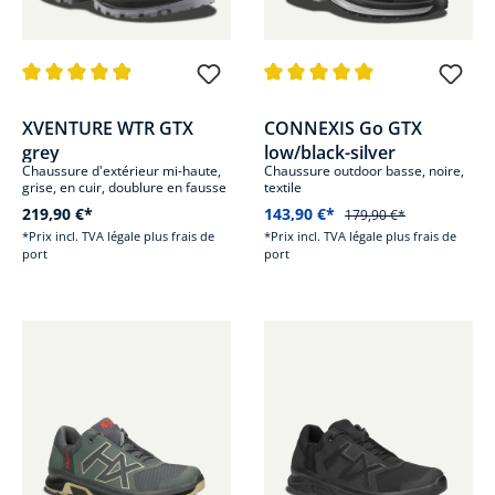
Note moyenne de 4.9 sur 5 étoiles
Note moyenne de 4.8 sur 5 étoi
XVENTURE WTR GTX
CONNEXIS Go GTX
grey
low/black-silver
Chaussure d'extérieur mi-haute,
Chaussure outdoor basse, noire,
grise, en cuir, doublure en fausse
textile
fourrure
219,90 €*
143,90 €*
179,90 €*
*Prix incl. TVA légale plus frais de
*Prix incl. TVA légale plus frais de
port
port