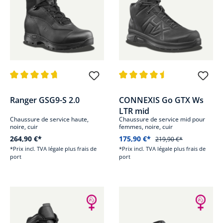
Note moyenne de 4.7 sur 5 étoiles
Note moyenne de 4.5 sur 5 étoi
Ranger GSG9-S 2.0
CONNEXIS Go GTX Ws
LTR mid
Chaussure de service haute,
Chaussure de service mid pour
noire, cuir
femmes, noire, cuir
264,90 €*
175,90 €*
219,90 €*
*Prix incl. TVA légale plus frais de
*Prix incl. TVA légale plus frais de
port
port