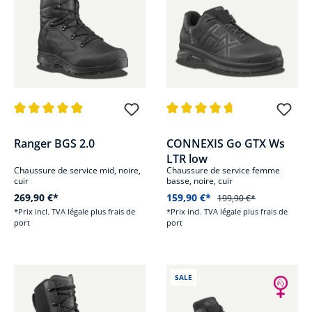
Note moyenne de 4.9 sur 5 étoiles
Note moyenne de 4.7 sur 5 étoi
Ranger BGS 2.0
CONNEXIS Go GTX Ws
LTR low
Chaussure de service mid, noire,
Chaussure de service femme
cuir
basse, noire, cuir
269,90 €*
159,90 €*
199,90 €*
*Prix incl. TVA légale plus frais de
*Prix incl. TVA légale plus frais de
port
port
SALE