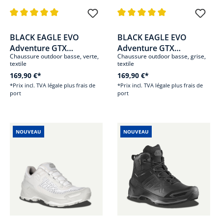
Note moyenne de 5 sur 5 étoiles
Note moyenne de 5 sur 5 étoile
BLACK EAGLE EVO
BLACK EAGLE EVO
Adventure GTX
Adventure GTX
Chaussure outdoor basse, verte,
Chaussure outdoor basse, grise,
low/olive-green
low/stone-white
textile
textile
169,90 €*
169,90 €*
*Prix incl. TVA légale plus frais de
*Prix incl. TVA légale plus frais de
port
port
NOUVEAU
NOUVEAU