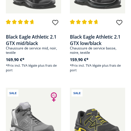
Note moyenne de 4.8 sur 5 étoiles
Note moyenne de 4.8 sur 5 étoi
Black Eagle Athletic 2.1
Black Eagle Athletic 2.1
GTX mid/black
GTX low/black
Chaussure de service mid, noir,
Chaussure de service basse,
textile
noire, textile
169,90 €*
159,90 €*
*Prix incl. TVA légale plus frais de
*Prix incl. TVA légale plus frais de
port
port
SALE
SALE