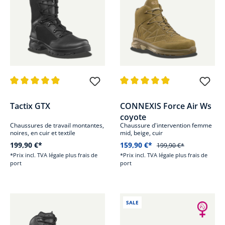
Note moyenne de 4.9 sur 5 étoiles
Note moyenne de 4.8 sur 5 étoi
Tactix GTX
CONNEXIS Force Air Ws
coyote
Chaussures de travail montantes,
Chaussure d'intervention femme
noires, en cuir et textile
mid, beige, cuir
199,90 €*
159,90 €*
199,90 €*
*Prix incl. TVA légale plus frais de
*Prix incl. TVA légale plus frais de
port
port
SALE