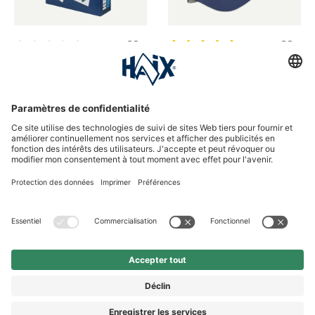
Note moyenne de 0 sur 5 étoiles
Note moyenne de 5 sur 5 étoile
Hero Memo
Kids-Cap
Jeu de cartes mémo
Casquette enfant
9,90 €*
15,90 €*
*Prix incl. TVA légale plus frais de
*Prix incl. TVA légale plus frais de
port
port