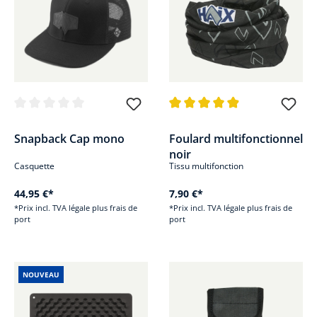
Note moyenne de 0 sur 5 étoiles
Note moyenne de 4.9 sur 5 étoi
Snapback Cap mono
Foulard multifonctionnel
noir
Casquette
Tissu multifonction
44,95 €*
7,90 €*
*Prix incl. TVA légale plus frais de
*Prix incl. TVA légale plus frais de
port
port
NOUVEAU