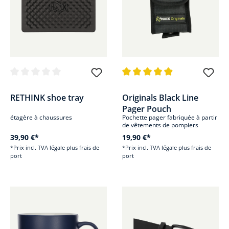
Note moyenne de 0 sur 5 étoiles
Note moyenne de 4.9 sur 5 étoi
RETHINK shoe tray
Originals Black Line
Pager Pouch
étagère à chaussures
Pochette pager fabriquée à partir
de vêtements de pompiers
recyclés
39,90 €*
19,90 €*
*Prix incl. TVA légale plus frais de
*Prix incl. TVA légale plus frais de
port
port