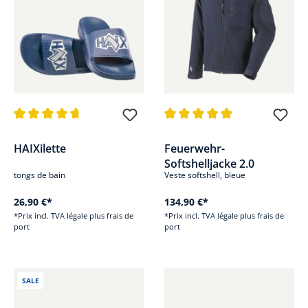
Note moyenne de 4.8 sur 5 étoiles
Note moyenne de 4.9 sur 5 étoi
HAIXilette
Feuerwehr-
Softshelljacke 2.0
tongs de bain
Veste softshell, bleue
26,90 €*
134,90 €*
*Prix incl. TVA légale plus frais de
*Prix incl. TVA légale plus frais de
port
port
SALE