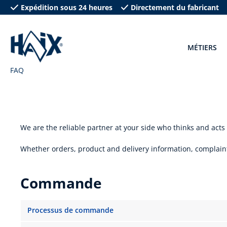
Expédition sous 24 heures
Directement du fabricant
recherche
Passer à la navigation principale
MÉTIERS
FAQ
We are the reliable partner at your side who thinks and acts
Whether orders, product and delivery information, complaint
Commande
Processus de commande