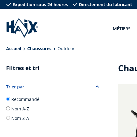
Expédition sous 24 heures
Directement du fabricant
recherche
Passer à la navigation principale
MÉTIERS
Accueil
Chaussures
Outdoor
Chau
Filtres et tri
Trier par
Recommandé
Nom A-Z
Nom Z-A