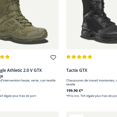
nne de 4.9 sur 5 étoiles
Note moyenne de 4.9 sur 5 ét
gle Athletic 2.0 V GTX
Tactix GTX
ge
'intervention haute, verte, cuir-textile
Chaussures de travail montantes, n
textile
*
199,90 €*
TVA légale plus frais de port
*Prix incl. TVA légale plus frais de po