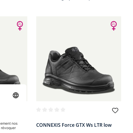
oiles
Note moyenne de 0 sur 5 étoiles
 LTR mid
CONNEXIS Force GTX Ws LTR low