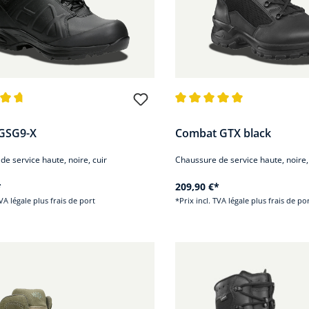
nne de 4.8 sur 5 étoiles
Note moyenne de 4.9 sur 5 ét
GSG9-X
Combat GTX black
e service haute, noire, cuir
Chaussure de service haute, noire, 
*
209,90 €*
TVA légale plus frais de port
*Prix incl. TVA légale plus frais de po