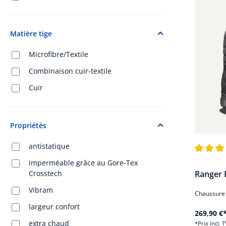
Matière tige
Microfibre/Textile
Combinaison cuir-textile
Cuir
Propriétés
antistatique
Note moye
imperméable grâce au Gore-Tex
Ranger 
Crosstech
Vibram
Chaussure d
largeur confort
269,90 €
extra chaud
*Prix incl. 