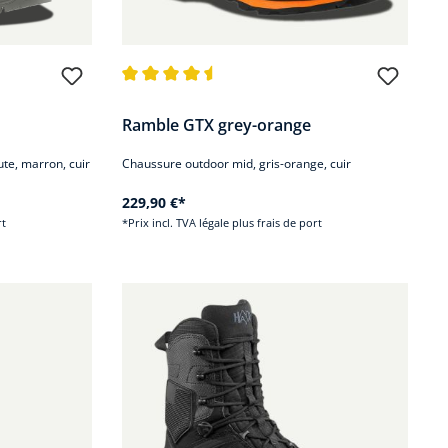
iles
Note moyenne de 4.5 sur 5 étoiles
Ramble GTX grey-orange
te, marron, cuir
Chaussure outdoor mid, gris-orange, cuir
229,90 €*
rt
*Prix incl. TVA légale plus frais de port