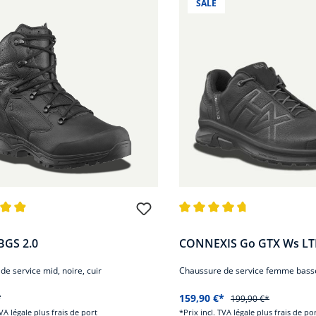
SALE
nne de 4.9 sur 5 étoiles
Note moyenne de 4.7 sur 5 ét
BGS 2.0
CONNEXIS Go GTX Ws LT
e service mid, noire, cuir
Chaussure de service femme basse,
*
159,90 €*
199,90 €*
TVA légale plus frais de port
*Prix incl. TVA légale plus frais de po