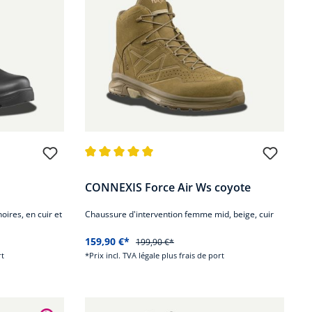
oiles
Note moyenne de 4.8 sur 5 étoiles
CONNEXIS Force Air Ws coyote
oires, en cuir et
Chaussure d'intervention femme mid, beige, cuir
159,90 €*
199,90 €*
rt
*Prix incl. TVA légale plus frais de port