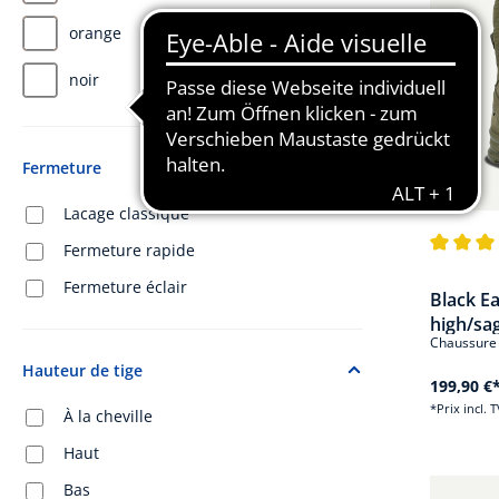
orange
noir
Fermeture
Lacage classique
Fermeture rapide
Note moye
Fermeture éclair
Black Ea
high/sa
Chaussure d
Hauteur de tige
199,90 €
*Prix incl. 
À la cheville
Haut
Bas