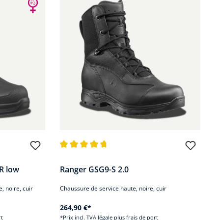
oiles
Note moyenne de 4.7 sur 5 étoiles
R low
Ranger GSG9-S 2.0
 noire, cuir
Chaussure de service haute, noire, cuir
264,90 €*
rt
*Prix incl. TVA légale plus frais de port