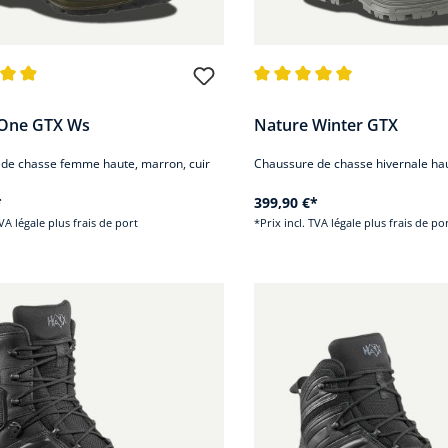
nne de 4.8 sur 5 étoiles
Note moyenne de 5 sur 5 éto
 One GTX Ws
Nature Winter GTX
de chasse femme haute, marron, cuir
Chaussure de chasse hivernale hau
*
399,90 €*
TVA légale plus frais de port
*Prix incl. TVA légale plus frais de po