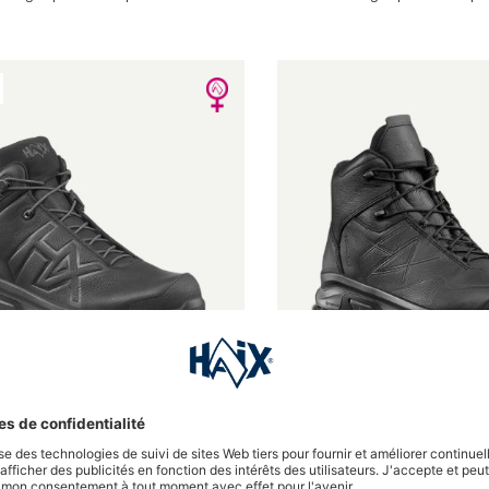
nne de 4.5 sur 5 étoiles
Note moyenne de 4.9 sur 5 ét
IS Go GTX Ws LTR mid
CONNEXIS Force GTX Ws