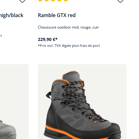
iles
Note moyenne de 4.9 sur 5 étoiles
 high/black
Ramble GTX red
Chaussure outdoor mid, rouge, cuir
rt
229,90 €*
*Prix incl. TVA légale plus frais de port