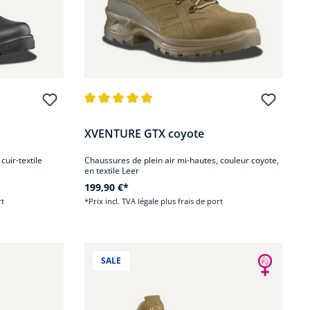
oiles
Note moyenne de 4.9 sur 5 étoiles
XVENTURE GTX coyote
cuir-textile
Chaussures de plein air mi-hautes, couleur coyote,
en textile Leer
199,90 €*
rt
*Prix incl. TVA légale plus frais de port
SALE