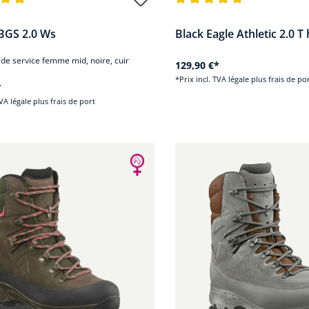
nne de 5 sur 5 étoiles
Note moyenne de 5 sur 5 éto
BGS 2.0 Ws
Black Eagle Athletic 2.0 T
de service femme mid, noire, cuir
129,90 €*
*Prix incl. TVA légale plus frais de po
*
TVA légale plus frais de port