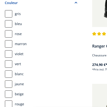
Couleur
gris
bleu
rose
Note moye
marron
Ranger 
violet
Chaussure d
vert
274,90 €
*Prix incl. 
blanc
jaune
beige
rouge