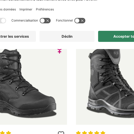
de service mid pour femmes, noire, cuir
Chaussure de service femme mid, n
*
219,90 €*
219,90 €*
TVA légale plus frais de port
*Prix incl. TVA légale plus frais de po