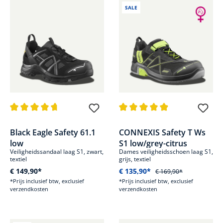
SALE
Gemiddelde waardering van 4.8 van 5 sterren
Gemiddelde waardering van 4.8
Black Eagle Safety 61.1
CONNEXIS Safety T Ws
low
S1 low/grey-citrus
Veiligheidssandaal laag S1, zwart,
Dames veiligheidsschoen laag S1,
textiel
grijs, textiel
€ 149,90*
€ 135,90*
€ 169,90*
*Prijs inclusief btw, exclusief
*Prijs inclusief btw, exclusief
verzendkosten
verzendkosten