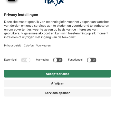
International
HAIX Group
Shop Service
Nieuwsbrief
Volg ons
© 2026 HAIX GROUP
ALGEMENE VOORWAARDEN EN KLANTENINFORMATIE
IMPRESSUM
HERROEPINGSRECHT