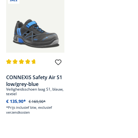
SALE
Gemiddelde waardering van 4.8 van 5 sterren
CONNEXIS Safety Air S1
low/grey-blue
Veiligheidsschoen laag S1, blauw,
textiel
€ 135,90*
€ 169,90*
*Prijs inclusief btw, exclusief
verzendkosten