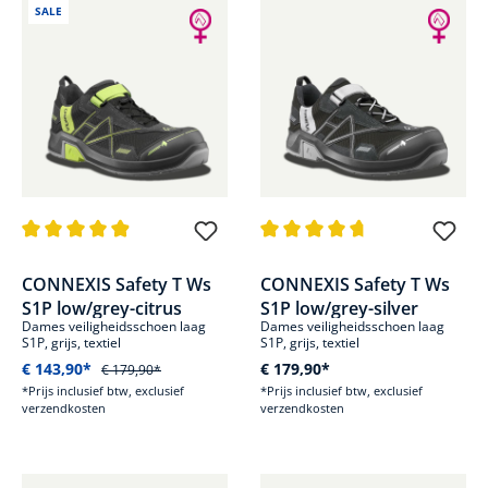
SALE
Gemiddelde waardering van 4.9 van 5 sterren
Gemiddelde waardering van 4.7
CONNEXIS Safety T Ws
CONNEXIS Safety T Ws
S1P low/grey-citrus
S1P low/grey-silver
Dames veiligheidsschoen laag
Dames veiligheidsschoen laag
S1P, grijs, textiel
S1P, grijs, textiel
€ 143,90*
€ 179,90*
€ 179,90*
*Prijs inclusief btw, exclusief
*Prijs inclusief btw, exclusief
verzendkosten
verzendkosten