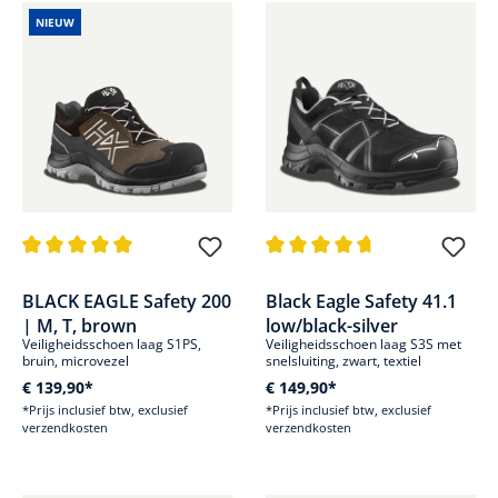
NIEUW
Gemiddelde waardering van 5 van 5 sterren
Gemiddelde waardering van 4.8
BLACK EAGLE Safety 200
Black Eagle Safety 41.1
| M, T, brown
low/black-silver
Veiligheidsschoen laag S1PS,
Veiligheidsschoen laag S3S met
bruin, microvezel
snelsluiting, zwart, textiel
€ 139,90*
€ 149,90*
*Prijs inclusief btw, exclusief
*Prijs inclusief btw, exclusief
verzendkosten
verzendkosten