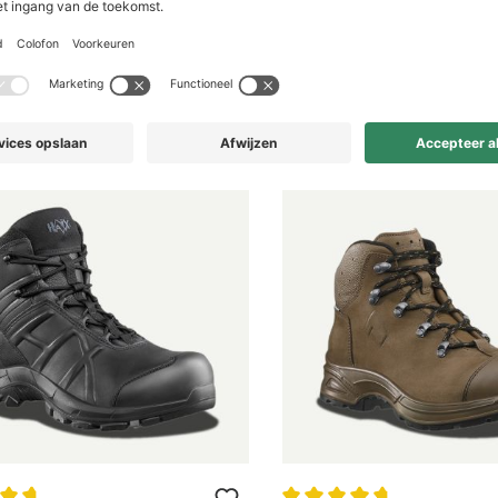
sschoen laag S7S, blauw, CrafTex
Veiligheidsschoen laag S7, zwart, l
*
€ 179,90*
sief btw, exclusief verzendkosten
*Prijs inclusief btw, exclusief verzen