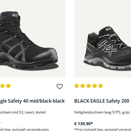
de waardering van 4.8 van 5 sterren
Gemiddelde waardering van 4
gle Safety 40 mid/black-black
BLACK EAGLE Safety 200 |
schoen mid S3, zwart, textiel
Veiligheidsschoen laag S1PS, grijs, 
*
€ 139,90*
sief btw, exclusief verzendkosten
*Prijs inclusief btw, exclusief verzen