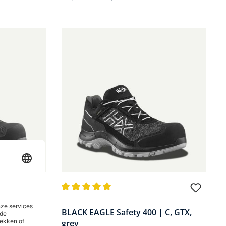
 van 5 sterren
Gemiddelde waardering van 5 van 5 sterren
| LTR, GTX,
BLACK EAGLE Safety 400 | C, GTX,
grey