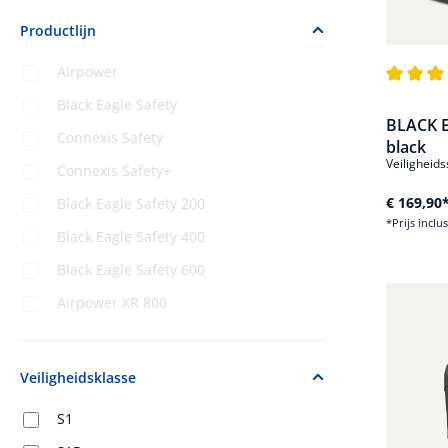
Productlijn
Airpower
Gemiddel
Black Eagle Safety
BLACK E
Connexis Safety
black
Veiligheids
Connexis Safety+
€ 169,90
Black Eagle Safety 200
*Prijs inclu
Black Eagle Safety 400
Black Eagle Safety 600
Airpower XR 800
Veiligheidsklasse
S1