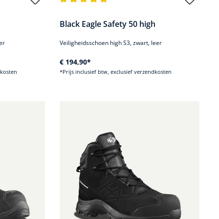
.8 van 5 sterren
Gemiddelde waardering van 4.9 van 5 sterren
Black Eagle Safety 50 high
er
Veiligheidsschoen high S3, zwart, leer
€ 194,90*
dkosten
*Prijs inclusief btw, exclusief verzendkosten