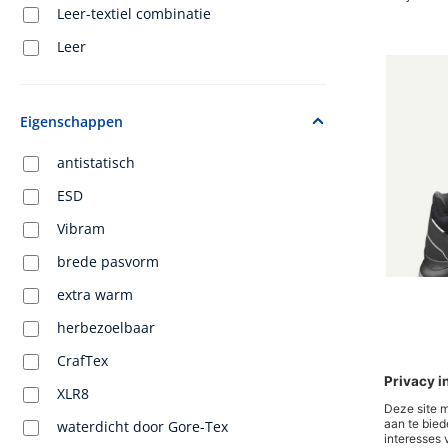
Leer-textiel combinatie
Leer
Eigenschappen
antistatisch
ESD
Vibram
brede pasvorm
extra warm
herbezoelbaar
CrafTex
Gemiddel
XLR8
BLACK E
waterdicht door Gore-Tex
blue