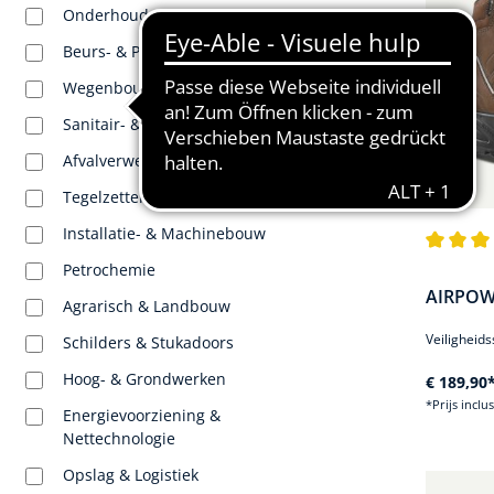
Onderhoud & Instandhouding
Beurs- & Podiumopbouw
Wegenbouw & Verkeer
Sanitair- & Verwarmingstechniek
Afvalverwerking
Tegelzetters & Vloerleggers
Installatie- & Machinebouw
Gemiddel
Petrochemie
AIRPOWE
Agrarisch & Landbouw
Veiligheids
Schilders & Stukadoors
Hoog- & Grondwerken
€ 189,90
*Prijs inclu
Energievoorziening &
Nettechnologie
Opslag & Logistiek