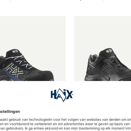
de waardering van 5 van 5 sterren
Gemiddelde waardering van 5
AGLE Safety 400 | C, GTX,
BLACK EAGLE Safety 600 
black