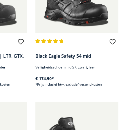
 van 5 sterren
Gemiddelde waardering van 4.7 van 5 sterren
| LTR, GTX,
Black Eagle Safety 54 mid
eder
Veiligheidsschoen mid S7, zwart, leer
€ 174,90*
dkosten
*Prijs inclusief btw, exclusief verzendkosten