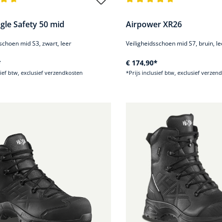
de waardering van 4.8 van 5 sterren
Gemiddelde waardering van 4
gle Safety 50 mid
Airpower XR26
schoen mid S3, zwart, leer
Veiligheidsschoen mid S7, bruin, le
*
€ 174,90*
sief btw, exclusief verzendkosten
*Prijs inclusief btw, exclusief verzen