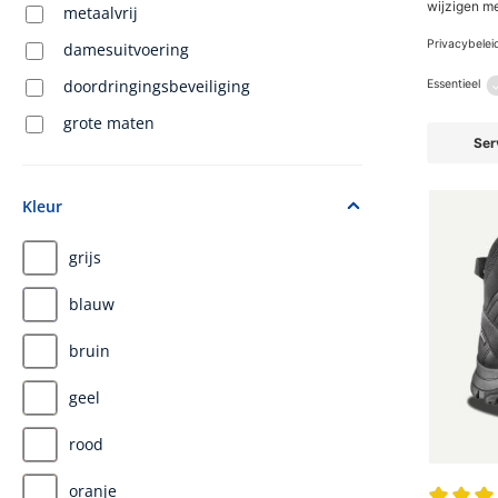
metaalvrij
Veiligheid
damesuitvoering
€ 169,90
*Prijs inclu
doordringingsbeveiliging
grote maten
Kleur
grijs
blauw
bruin
geel
rood
oranje