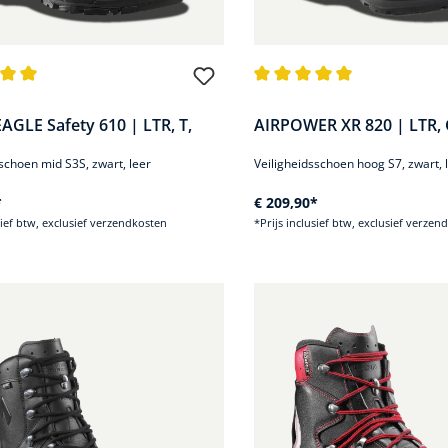
de waardering van 5 van 5 sterren
Gemiddelde waardering van 5
AGLE Safety 610 | LTR, T,
AIRPOWER XR 820 | LTR, 
schoen mid S3S, zwart, leer
Veiligheidsschoen hoog S7, zwart, 
*
€ 209,90*
sief btw, exclusief verzendkosten
*Prijs inclusief btw, exclusief verzen