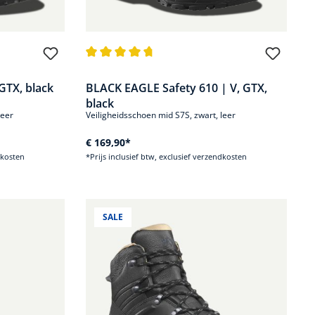
 van 5 sterren
Gemiddelde waardering van 4.8 van 5 sterren
GTX, black
BLACK EAGLE Safety 610 | V, GTX,
black
leer
Veiligheidsschoen mid S7S, zwart, leer
€ 169,90*
dkosten
*Prijs inclusief btw, exclusief verzendkosten
SALE