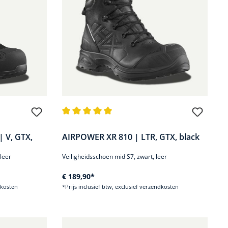
 van 5 sterren
Gemiddelde waardering van 5 van 5 sterren
 V, GTX,
AIRPOWER XR 810 | LTR, GTX, black
leer
Veiligheidsschoen mid S7, zwart, leer
€ 189,90*
dkosten
*Prijs inclusief btw, exclusief verzendkosten