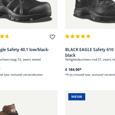
de waardering van 4.8 van 5 sterren
Gemiddelde waardering van 5
gle Safety 40.1 low/black-
BLACK EAGLE Safety 610 
black
schoen laag S3, zwart, textiel
Veiligheidsschoen mid S7, zwart, l
*
€ 184,90*
sief btw, exclusief verzendkosten
*Prijs inclusief btw, exclusief verzen
NIEUW