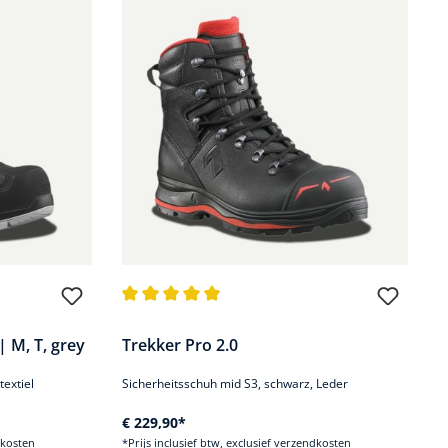
.9 van 5 sterren
Gemiddelde waardering van 4.8 van 5 sterren
 M, T, grey
Trekker Pro 2.0
textiel
Sicherheitsschuh mid S3, schwarz, Leder
€ 229,90*
dkosten
*Prijs inclusief btw, exclusief verzendkosten