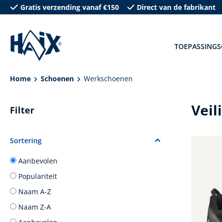
Gratis verzending vanaf €150
Direct van de fabrikant
oekopdracht
Ga naar de hoofdnavigatie
TOEPASSINGS
Home
Schoenen
Werkschoenen
Veil
Filter
Sortering
Aanbevolen
Populariteit
Naam A-Z
Naam Z-A