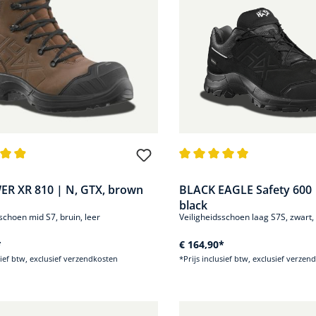
de waardering van 4.8 van 5 sterren
Gemiddelde waardering van 5
R XR 810 | N, GTX, brown
BLACK EAGLE Safety 600 |
black
schoen mid S7, bruin, leer
Veiligheidsschoen laag S7S, zwart, 
*
€ 164,90*
sief btw, exclusief verzendkosten
*Prijs inclusief btw, exclusief verzen