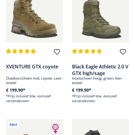
Gemiddelde waardering van 4.9 van 5 sterren
Gemiddelde waardering van 4.9
XVENTURE GTX coyote
Black Eagle Athletic 2.0 V
GTX high/sage
Outdoorschoen mid, coyote, Leer-
Inzetschoen hoog, groen, leer-
textiel
textiel
€ 199,90*
€ 199,90*
*Prijs inclusief btw, exclusief
*Prijs inclusief btw, exclusief
verzendkosten
verzendkosten
SALE