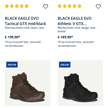
Gemiddelde waardering van 5 van 5 sterren
Gemiddelde waardering van 5 v
BLACK EAGLE EVO
BLACK EAGLE EVO
Tactical GTX mid/black
Athletic V GTX
Dienstschoen mid, zwart, leer
Werkschoen mid, beige, leer-
mid/coyote
textiel
€ 199,90*
€ 189,90*
*Prijs inclusief btw, exclusief
*Prijs inclusief btw, exclusief
verzendkosten
verzendkosten
NIEUW
NIEUW