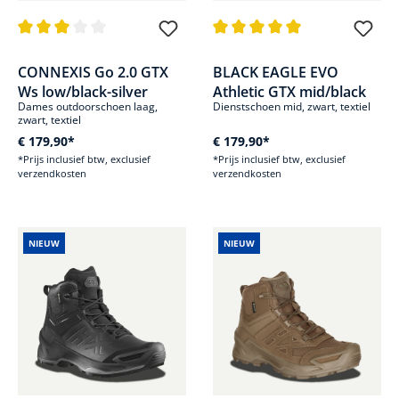
Gemiddelde waardering van 3 van 5 sterren
Gemiddelde waardering van 5 v
CONNEXIS Go 2.0 GTX
BLACK EAGLE EVO
Ws low/black-silver
Athletic GTX mid/black
Dames outdoorschoen laag,
Dienstschoen mid, zwart, textiel
zwart, textiel
€ 179,90*
€ 179,90*
*Prijs inclusief btw, exclusief
*Prijs inclusief btw, exclusief
verzendkosten
verzendkosten
NIEUW
NIEUW