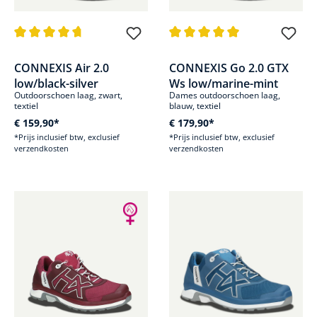
Gemiddelde waardering van 4.8 van 5 sterren
Gemiddelde waardering van 5 v
CONNEXIS Air 2.0
CONNEXIS Go 2.0 GTX
low/black-silver
Ws low/marine-mint
Outdoorschoen laag, zwart,
Dames outdoorschoen laag,
textiel
blauw, textiel
€ 159,90*
€ 179,90*
*Prijs inclusief btw, exclusief
*Prijs inclusief btw, exclusief
verzendkosten
verzendkosten