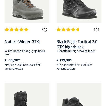
Gemiddelde waardering van 5 van 5 sterren
Gemiddelde waardering van 4.8
Nature Winter GTX
Black Eagle Tactical 2.0
GTX high/black
Winterschoen hoog, grijs bruin,
Dienstlaars high, zwart, leder
leer
€ 399,90*
€ 199,90*
*Prijs inclusief btw, exclusief
*Prijs inclusief btw, exclusief
verzendkosten
verzendkosten