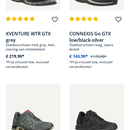
Gemiddelde waardering van 4.9 van 5 sterren
Gemiddelde waardering van 4.8
XVENTURE WTR GTX
CONNEXIS Go GTX
grey
low/black-silver
Outdoorschoen mid, grijs, leer,
Outdoorschoen laag, zwart,
voering van imitatiebont
textiel
€ 219,90*
€ 143,90*
€ 179,90*
*Prijs inclusief btw, exclusief
*Prijs inclusief btw, exclusief
verzendkosten
verzendkosten