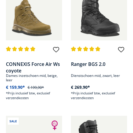
Gemiddelde waardering van 4.8 van 5 sterren
Gemiddelde waardering van 4.9
CONNEXIS Force Air Ws
Ranger BGS 2.0
coyote
Dames inzetschoen mid, beige,
Dienstschoen mid, zwart, leer
leer
€ 159,90*
€ 269,90*
€ 199,90*
*Prijs inclusief btw, exclusief
*Prijs inclusief btw, exclusief
verzendkosten
verzendkosten
SALE