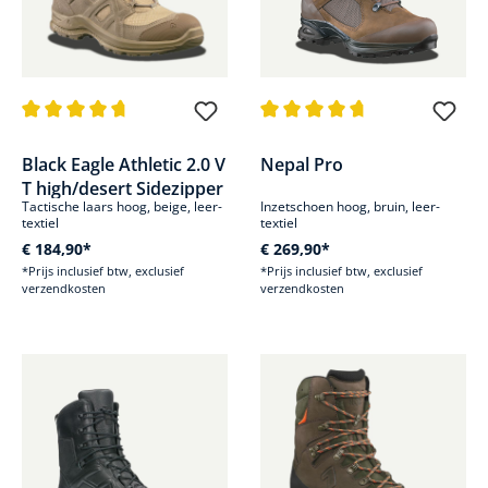
Gemiddelde waardering van 4.8 van 5 sterren
Gemiddelde waardering van 4.8
Black Eagle Athletic 2.0 V
Nepal Pro
T high/desert Sidezipper
Tactische laars hoog, beige, leer-
Inzetschoen hoog, bruin, leer-
textiel
textiel
€ 184,90*
€ 269,90*
*Prijs inclusief btw, exclusief
*Prijs inclusief btw, exclusief
verzendkosten
verzendkosten