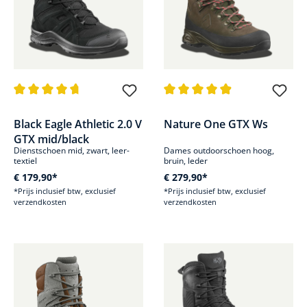
Gemiddelde waardering van 4.6 van 5 sterren
Gemiddelde waardering van 4.8
Black Eagle Athletic 2.0 V
Nature One GTX Ws
GTX mid/black
Dienstschoen mid, zwart, leer-
Dames outdoorschoen hoog,
textiel
bruin, leder
€ 179,90*
€ 279,90*
*Prijs inclusief btw, exclusief
*Prijs inclusief btw, exclusief
verzendkosten
verzendkosten