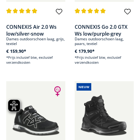
Gemiddelde waardering van 5 van 5 sterren
Gemiddelde waardering van 5 v
CONNEXIS Air 2.0 Ws
CONNEXIS Go 2.0 GTX
low/silver-snow
Ws low/purple-grey
Dames outdoorschoen laag, grijs,
Dames outdoorschoen laag,
textiel
paars, textiel
€ 159,90*
€ 179,90*
*Prijs inclusief btw, exclusief
*Prijs inclusief btw, exclusief
verzendkosten
verzendkosten
NIEUW