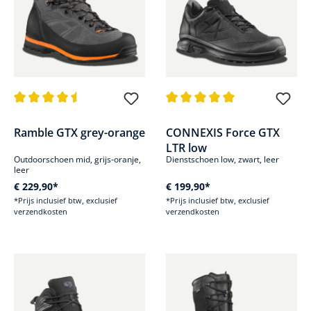
Gemiddelde waardering van 4.5 van 5 sterren
Gemiddelde waardering van 5 v
Ramble GTX grey-orange
CONNEXIS Force GTX
LTR low
Outdoorschoen mid, grijs-oranje,
Dienstschoen low, zwart, leer
leer
€ 229,90*
€ 199,90*
*Prijs inclusief btw, exclusief
*Prijs inclusief btw, exclusief
verzendkosten
verzendkosten