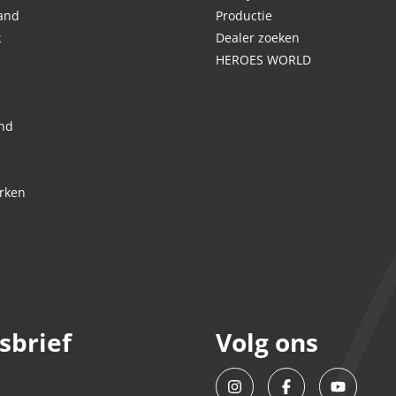
land
Productie
k
Dealer zoeken
HEROES WORLD
nd
rken
sbrief
Volg ons