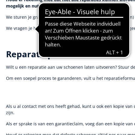
mogelijk en nuttig is.
We sturen je graag een schriftelijke offerte (inclusief de kost
We vragen je begrip voor het feit dat schoenen waarvoor we ge
Reparatieproces?
Wilt u een reparatie aan uw schoenen laten uitvoeren? Stuur d
Om een soepel proces te garanderen, vult u het reparatieformuli
Als u al contact met ons heeft gehad, kunt u ook een kopie va
zijn.
Als er sprake is van een garantieclaim, voeg dan een kopie van 
Houd er rekening mee dat defecte schoenen altijd per paar m