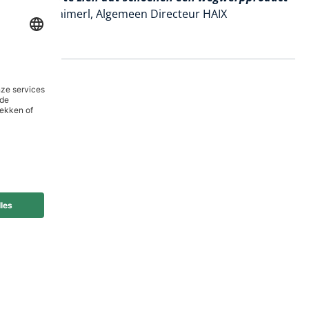
."
-
Ewald Haimerl, Algemeen Directeur HAIX