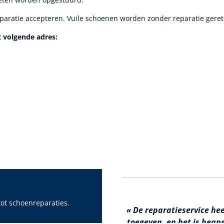
eparatie accepteren. Vuile schoenen worden zonder reparatie gere
 volgende adres:
ot schoenreparaties.
« De reparatieservice hee
toegeven, en het is bea