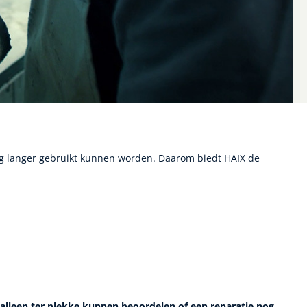
og langer gebruikt kunnen worden. Daarom biedt HAIX de
alleen ter plekke kunnen beoordelen of een reparatie nog