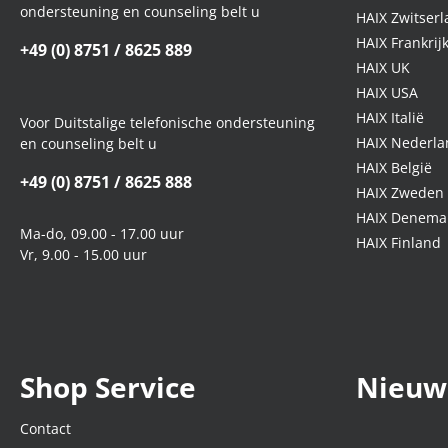
ondersteuning en counseling belt u
HAIX Zwitser
HAIX Frankrij
+49 (0) 8751 / 8625 889
HAIX UK
HAIX USA
HAIX Italië
Voor Duitstalige telefonische ondersteuning
HAIX Nederla
en counseling belt u
HAIX België
+49 (0) 8751 / 8625 888
HAIX Zweden
HAIX Denema
Ma-do, 09.00 - 17.00 uur
HAIX Finland
Vr, 9.00 - 15.00 uur
Shop Service
Nieuw
Contact