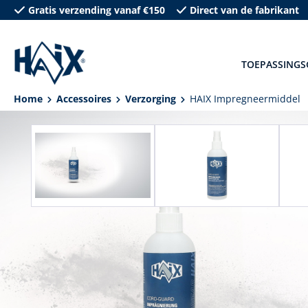
Gratis verzending vanaf €150
Direct van de fabrikant
oekopdracht
Ga naar de hoofdnavigatie
TOEPASSINGS
Home
Accessoires
Verzorging
HAIX Impregneermiddel