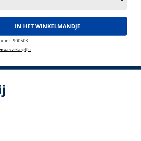
IN HET WINKELMANDJE
mmer:
900503
n aan verlanglijst
j