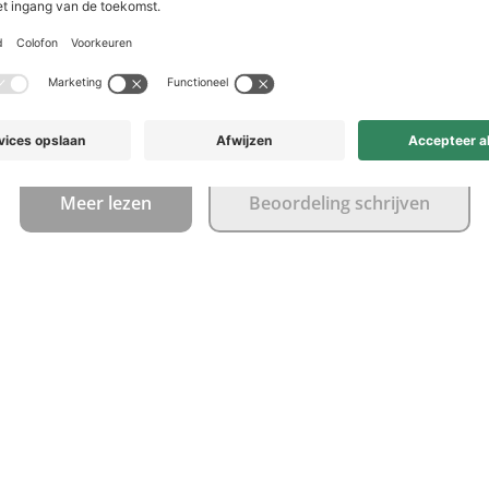
 verwerken en gaat
en op je schoenen
timent aangeschaft
Meer lezen
Beoordeling schrijven