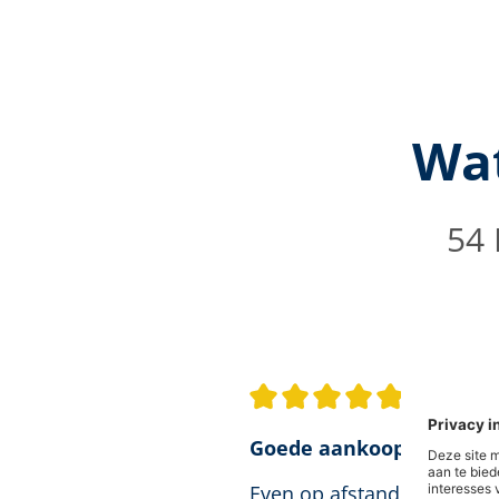
Wat
54 
5/5
Ben
Gemiddelde waardering van 5 van
Goede aankoop
Even op afstand aanbrenge