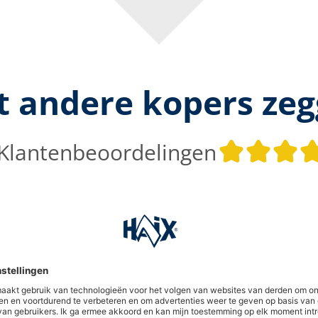
 andere kopers ze
Klantenbeoordelingen
 5 sterren
n en in laten trekken