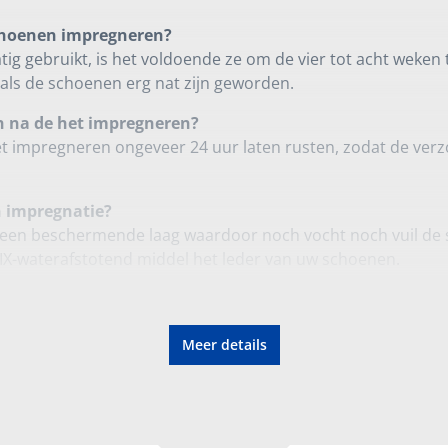
choenen impregneren?
ig gebruikt, is het voldoende ze om de vier tot acht weken
ls de schoenen erg nat zijn geworden.
n na de het impregneren?
 impregneren ongeveer 24 uur laten rusten, zodat de verz
n impregnatie?
 een beschermende laag waardoor noch vocht noch vuil de
IX-waterafstotend middel het leder van uw schoenen.
n met GORE-TEX impregneren?
vindt zich onder het bovenmateriaal en voorkomt dat voc
Meer details
 De waterafstotende spray maakt het bovendeel ook waterdi