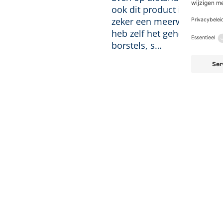
ook dit product is goed te
zeker een meerwaarde gev
heb zelf het gehele assor
borstels, s…