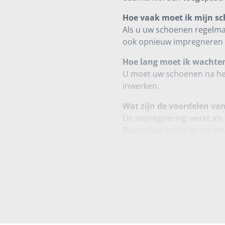
Hoe vaak moet ik mijn s
Als u uw schoenen regelmat
ook opnieuw impregneren a
Hoe lang moet ik wachte
U moet uw schoenen na het
inwerken.
Wat zijn de voordelen va
De impregnering werkt als
Bovendien verzorgt het HA
Waarom moet ik schoene
Het GORE-TEX membraan be
binnenkant van de schoen.