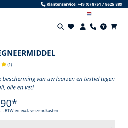
Klantenservice: +49 (0) 8751 / 8625 889
Niederländisch
EGNEERMIDDEL
(1)
 waardering van 5 van 5 sterren
 bescherming van uw laarzen en textiel tegen
il, olie en vet!
,90*
ncl. BTW en excl. verzendkosten