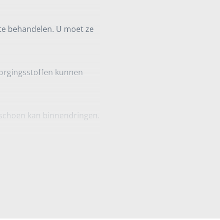
 te behandelen. U moet ze
orgingsstoffen kunnen
 schoen kan binnendringen.
ht doordringt aan de
cht en vuilafstotend.