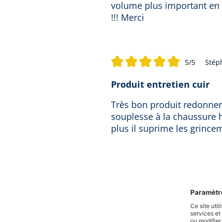
volume plus important en 
!!! Merci
5/5
Stép
Note moyenne de 5 sur 5 étoiles
Produit entretien cuir
Très bon produit redonner d
souplesse à la chaussure 
plus il suprime les grince