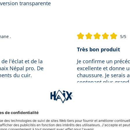
version transparente
hane .
5/5
Note moyenne de 5 sur 5 ét
Très bon produit
e l'éclat et de la
Je confirme un précéd
haix Népal pro. De
excellente et donne u
ments du cuir.
chaussure. Je serais 
contenant plus grand
Weitere Rezensionen ansehen
Rédiger un avis