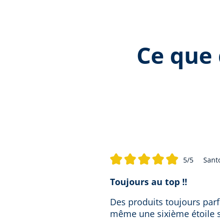
Ce que 
5/5
Santo
Note moyenne de 5 sur 5 étoiles
Toujours au top !!
Des produits toujours par
même une sixième étoile s