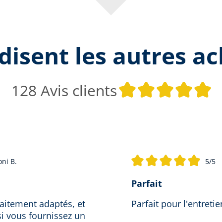
disent les autres a
N
128 Avis clients
ni B.
5/5
Note moyenne de 5 sur 5 ét
Parfait
faitement adaptés, et
Parfait pour l'entreti
i vous fournissez un