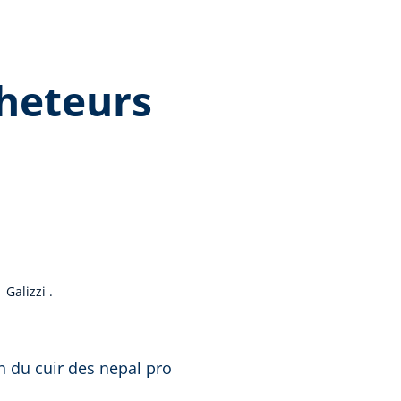
cheteurs
ote moyenne de 5 sur 5 étoiles
Galizzi .
oiles
en du cuir des nepal pro